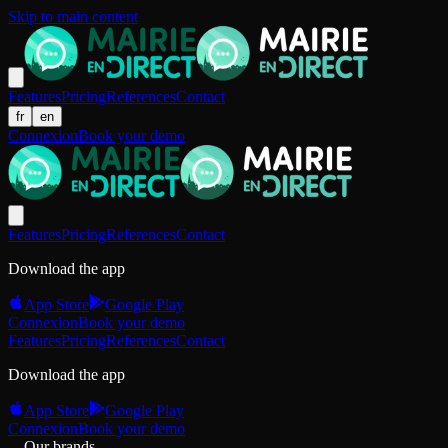
Skip to main content
Features
Pricing
References
Contact
fr
en
Connexion
Book your demo
Features
Pricing
References
Contact
Download the app
App Store
Google Play
Connexion
Book your demo
Features
Pricing
References
Contact
Download the app
App Store
Google Play
Connexion
Book your demo
Our brands