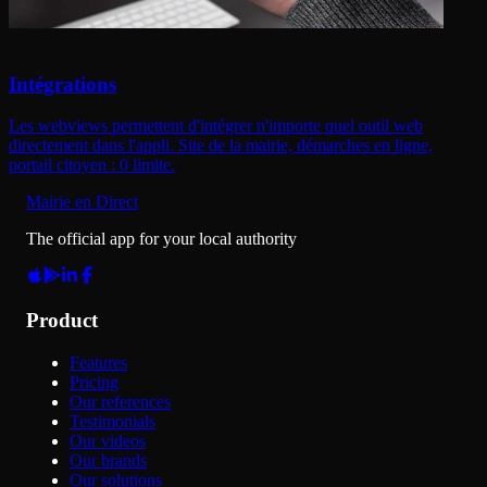
Intégrations
Les webviews permettent d'intégrer n'importe quel outil web
directement dans l'appli. Site de la mairie, démarches en ligne,
portail citoyen : 0 limite.
Mairie en Direct
The official app for your local authority
Product
Features
Pricing
Our references
Testimonials
Our videos
Our brands
Our solutions