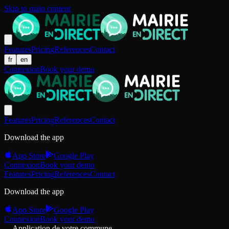
Skip to main content
Features
Pricing
References
Contact
fr
en
Connexion
Book your demo
Features
Pricing
References
Contact
Download the app
App Store
Google Play
Connexion
Book your demo
Features
Pricing
References
Contact
Download the app
App Store
Google Play
Connexion
Book your demo
Application de votre commune