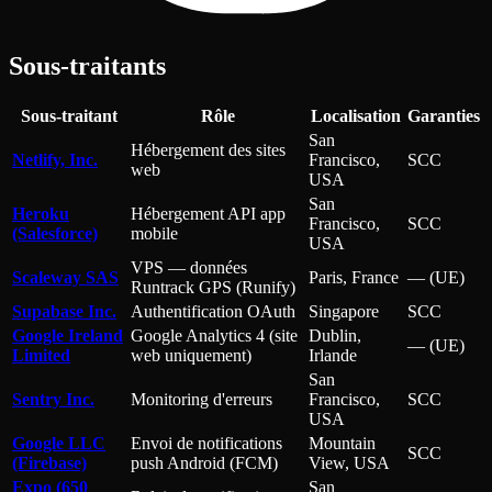
Sous-traitants
Sous-traitant
Rôle
Localisation
Garanties
San
Hébergement des sites
Netlify, Inc.
Francisco,
SCC
web
USA
San
Heroku
Hébergement API app
Francisco,
SCC
(Salesforce)
mobile
USA
VPS — données
Scaleway SAS
Paris, France
— (UE)
Runtrack GPS (Runify)
Supabase Inc.
Authentification OAuth
Singapore
SCC
Google Ireland
Google Analytics 4 (site
Dublin,
— (UE)
Limited
web uniquement)
Irlande
San
Sentry Inc.
Monitoring d'erreurs
Francisco,
SCC
USA
Google LLC
Envoi de notifications
Mountain
SCC
(Firebase)
push Android (FCM)
View, USA
Expo (650
San