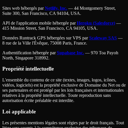
Sites web hébergés par
Netlify, Inc.
— 44 Montgomery Street,
Suite 300, San Francisco, CA 94104, USA.
API de l'application mobile hébergée par
Heroku (Salesforce)
—
415 Mission Street, San Francisco, CA 94105, USA.
Données Runtrack GPS hébergées sur VPS par
Scaleway SAS
—
8 rue de la Ville l'Évêque, 75008 Paris, France.
Authentification hébergée par
Supabase Inc.
— 970 Toa Payoh
North, Singapore 318992.
Propriété intellectuelle
L'ensemble du contenu de ce site (textes, images, logos, icônes,
vidéos, logiciels) est la propriété exclusive de Domaine du Net ou de
ses partenaires et est protégé par les lois françaises et internationales
relatives à la propriété intellectuelle. Toute reproduction sans
autorisation écrite préalable est interdite.
Loi applicable
Les présentes mentions légales sont régies par le droit français. Tout
litige sera soumis à la compétence exclusive des tribunaux de