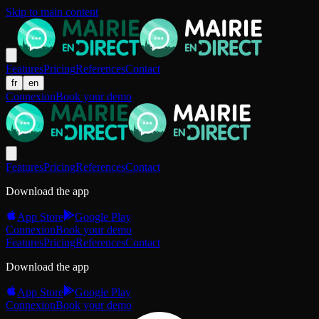
Skip to main content
Features
Pricing
References
Contact
fr
en
Connexion
Book your demo
Features
Pricing
References
Contact
Download the app
App Store
Google Play
Connexion
Book your demo
Features
Pricing
References
Contact
Download the app
App Store
Google Play
Connexion
Book your demo