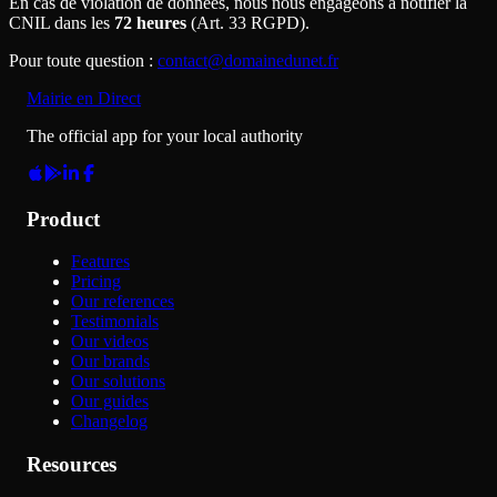
En cas de violation de données, nous nous engageons à notifier la
CNIL dans les
72 heures
(Art. 33 RGPD).
Pour toute question
:
contact@domainedunet.fr
Mairie en Direct
The official app for your local authority
Product
Features
Pricing
Our references
Testimonials
Our videos
Our brands
Our solutions
Our guides
Changelog
Resources