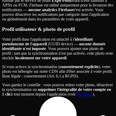
transite par le service de relais
Expo Push
avant d'être transmis à
APNs ou FCM. Firebase est utilisé uniquement pour la livraison des
notifications —
aucune analytics Firebase
n'est activée. Vous
pouvez désactiver les notifications par catégorie dans l'application
ou globalement dans les paramètres de votre appareil.
Profil utilisateur & photo de profil
Votre profil dans l'application est rattaché à l'
identifiant
pseudonyme de l'appareil
(UUID device) —
aucune donnée
identifiante n'est imposée
. Vous pouvez ajouter une photo de
profil ; tant que la synchronisation n'est pas activée, cette photo reste
stockée
localement sur votre appareil
.
Si vous activez la synchronisation (
consentement explicite
), votre
photo est hébergée sur notre CDN afin d'être associée à votre profil.
Base légale
: consentement (Art. 6.1.a RGPD).
Vous gardez le contrôle
: vous pouvez retirer votre photo, désactiver
la synchronisation ou
supprimer l'intégralité de votre compte en
1 clic
à tout moment depuis l'application (voir
Vos droits
).