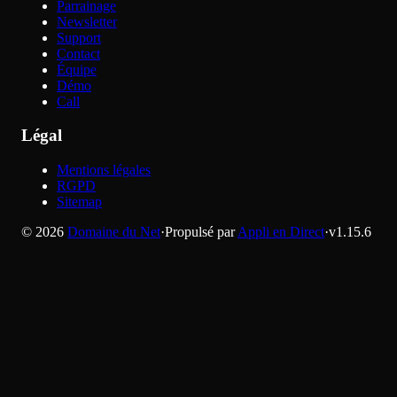
Parrainage
Newsletter
Support
Contact
Équipe
Démo
Call
Légal
Mentions légales
RGPD
Sitemap
©
2026
Domaine du Net
·
Propulsé par
Appli en Direct
·
v
1.15.6