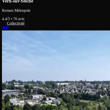
Vern-sur-Seiche
Rennes Métropole
4.4
/5 •
70
avis
Collectivité