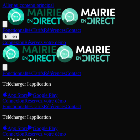
Aller au contenu principal
Fonctionnalités
Tarifs
Références
Contact
fr
en
Connexion
Réservez votre démo
Fonctionnalités
Tarifs
Références
Contact
Télécharger l'application
App Store
Google Play
Connexion
Réservez votre démo
Fonctionnalités
Tarifs
Références
Contact
Télécharger l'application
App Store
Google Play
Connexion
Réservez votre démo
Mairie en Direct